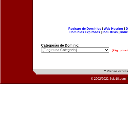
Registro de Dominios
|
Web Hosting
|
D
Dominios Expirados
|
Industrias
|
Indu
Categorías de Dominio:
[Pág. princi
** Precios expre
© 2002/2022 Solo10.com