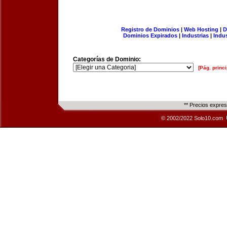
Registro de Dominios
|
Web Hosting
|
D
Dominios Expirados
|
Industrias
|
Indu
Categorías de Dominio:
[Pág. princi
** Precios expre
© 2002/2022 Solo10.com