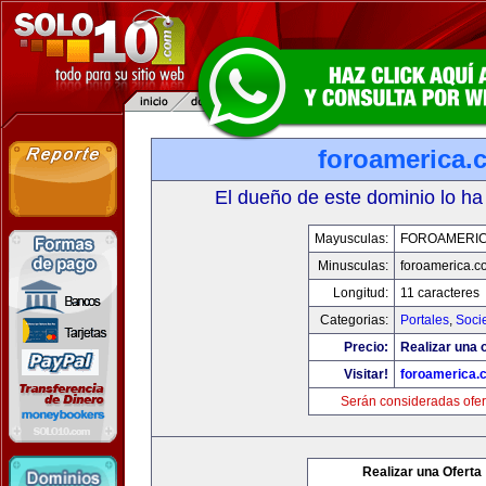
foroamerica.
El dueño de este dominio lo ha
Mayusculas:
FOROAMERI
Minusculas:
foroamerica.c
Longitud:
11 caracteres
Categorias:
Portales
,
Soci
Precio:
Realizar una o
Visitar!
foroamerica.
Serán consideradas ofer
Realizar una Oferta