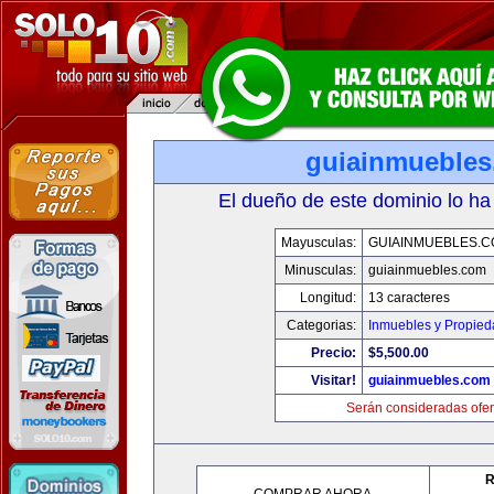
guiainmueble
El dueño de este dominio lo ha
Mayusculas:
GUIAINMUEBLES.
Minusculas:
guiainmuebles.com
Longitud:
13 caracteres
Categorias:
Inmuebles y Propie
Precio:
$5,500.00
Visitar!
guiainmuebles.com
Serán consideradas ofer
R