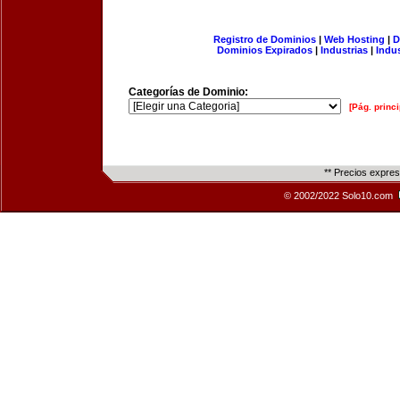
Registro de Dominios
|
Web Hosting
|
D
Dominios Expirados
|
Industrias
|
Indu
Categorías de Dominio:
[Pág. princi
** Precios expre
© 2002/2022 Solo10.com